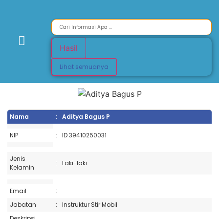
Hasil
Lihat semuanya
Nama
:
Aditya Bagus P
NIP
:
ID 39410250031
Jenis
:
Laki-laki
Kelamin
Email
:
Jabatan
:
Instruktur Stir Mobil
Deskripsi