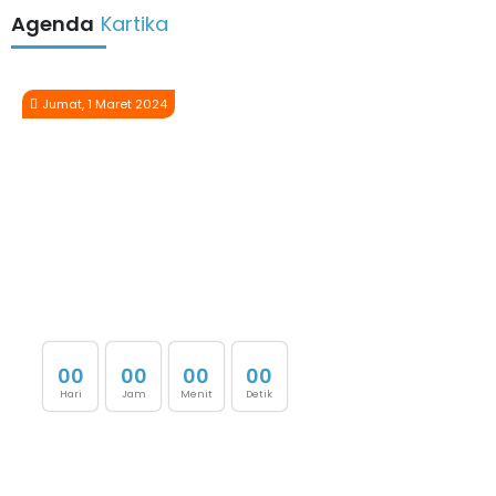
Agenda
Kartika
Jumat, 1 Maret 2024
0
0
0
0
0
0
0
0
Hari
Jam
Menit
Detik