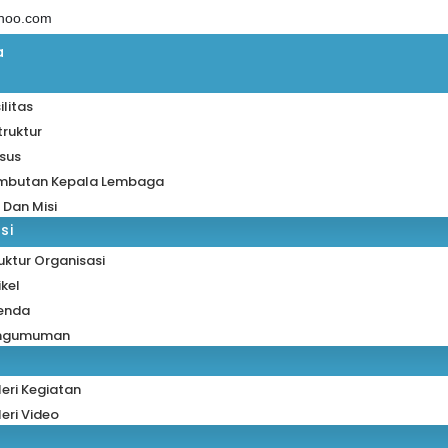
ahoo.com
a
ilitas
truktur
sus
mbutan Kepala Lembaga
i Dan Misi
si
uktur Organisasi
ikel
enda
ngumuman
eri Kegiatan
eri Video