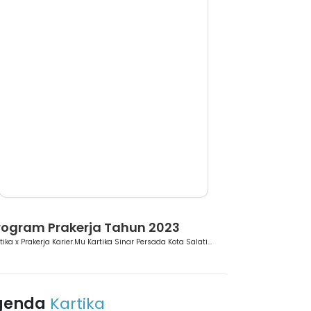
erita
rogram Prakerja Tahun 2023
tika x Prakerja Karier.Mu Kartika Sinar Persada Kota Salati...
genda
Kartika