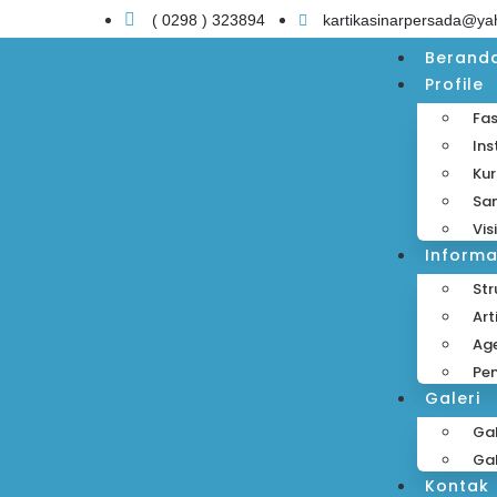
( 0298 ) 323894
kartikasinarpersada@y
Berand
Profile
Fas
Ins
Kur
Sa
Vis
Informa
Str
Art
Ag
Pe
Galeri
Gal
Gal
Kontak