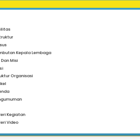
a
ilitas
truktur
sus
mbutan Kepala Lembaga
i Dan Misi
si
uktur Organisasi
ikel
enda
ngumuman
eri Kegiatan
eri Video