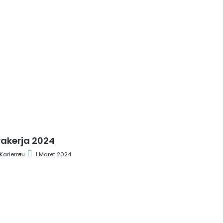
rakerja 2024
Kariermu
1 Maret 2024
engumuman
Kartika