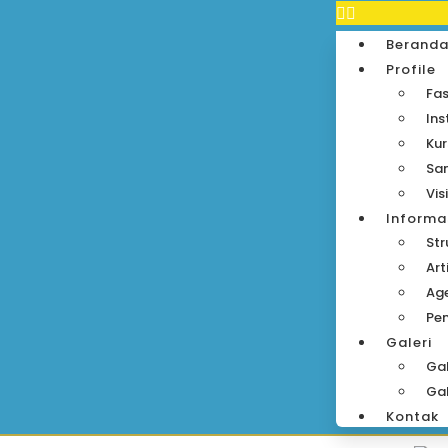
Berand
Profile
Fas
Ins
Kur
Sa
Vis
Informa
Str
Art
Ag
Pe
Galeri
Gal
Gal
Kontak