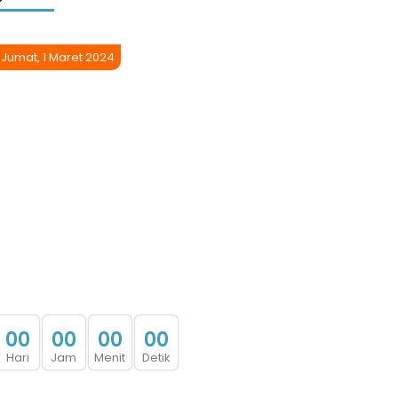
Jumat, 1 Maret 2024
0
0
0
0
0
0
0
0
Hari
Jam
Menit
Detik