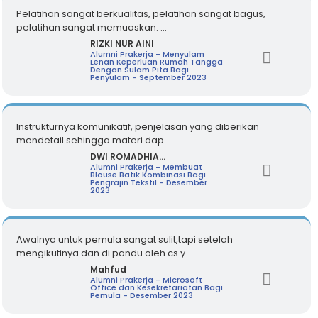
Pelatihan sangat berkualitas, pelatihan sangat bagus,
pelatihan sangat memuaskan. ...
RIZKI NUR AINI
Alumni Prakerja - Menyulam
Lenan Keperluan Rumah Tangga
Dengan Sulam Pita Bagi
Penyulam - September 2023
Instrukturnya komunikatif, penjelasan yang diberikan
mendetail sehingga materi dap...
DWI ROMADHIA...
Alumni Prakerja - Membuat
Blouse Batik Kombinasi Bagi
Pengrajin Tekstil - Desember
2023
Awalnya untuk pemula sangat sulit,tapi setelah
mengikutinya dan di pandu oleh cs y...
Mahfud
Alumni Prakerja - Microsoft
Office dan Kesekretariatan Bagi
Pemula - Desember 2023