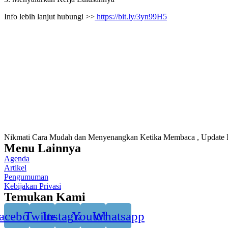
Info lebih lanjut hubungi >>
https://bit.ly/3yn99H5
Nikmati Cara Mudah dan Menyenangkan Ketika Membaca , Update 
Menu Lainnya
Agenda
Artikel
Pengumuman
Kebijakan Privasi
Temukan Kami
acebook
Twitter
Instagram
Youtube
Whatsapp