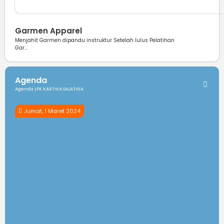
Berita
Garmen Apparel
Menjahit Garmen dipandu instruktur Setelah lulus Pelatihan
Gar...
Agenda
Agenda LPK KARTIKA SALATIGA
Jumat, 1 Maret 2024