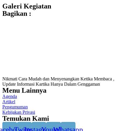
Galeri Kegiatan
Bagikan :
Nikmati Cara Mudah dan Menyenangkan Ketika Membaca ,
Update Informasi Kartika Hanya Dalam Genggaman
Menu Lainnya
Agenda
Artikel
Pengumuman
Kebijakan Privasi
Temukan Kami
acebook
Twitter
Instagram
Youtube
Whatsapp