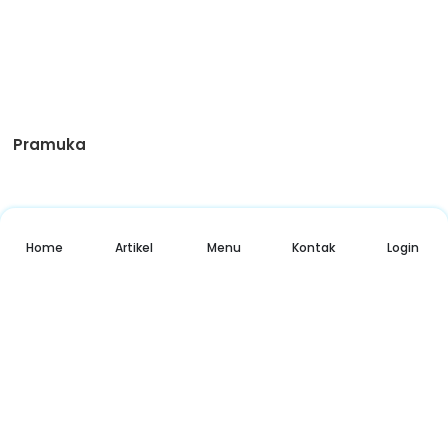
Pramuka
Download App
Home
Artikel
Menu
Kontak
Login
Nikmati Cara Mudah dan Menyenangkan Ketika Membaca ,
Update Informasi Kartika Hanya Dalam Genggaman
Copyright © 2025 – LPK KARTIKA SINAR PERSDA.
All Rights Reserved. Made with ❤ Silent Project